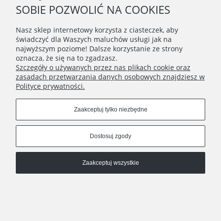
SOBIE POZWOLIĆ NA COOKIES
Nasz sklep internetowy korzysta z ciasteczek, aby
świadczyć dla Waszych maluchów usługi jak na
najwyższym poziome! Dalsze korzystanie ze strony
oznacza, że się na to zgadzasz.
Szczegóły o używanych przez nas plikach cookie oraz
zasadach przetwarzania danych osobowych znajdziesz w
Polityce prywatności.
Zaakceptuj tylko niezbędne
Dostosuj zgody
Czy wychodzenie z królikiem na zewnątrz
jest bezpieczne?
Zaakceptuj wszystkie
Na dworze na Twojego uszaka czeka dużo niebezpieczeństw, ale
przy dobrym przygotowaniu przed takim wyjściem jedyne co mu
będzie grozić to świetna zabawa! Budowa króliczego ciała jest
bardzo delikatna, jakby tego było jeszcze mało uszaki są bardzo
płochliwe. Oczywiście wierzymy, że akurat Twój królik należy do