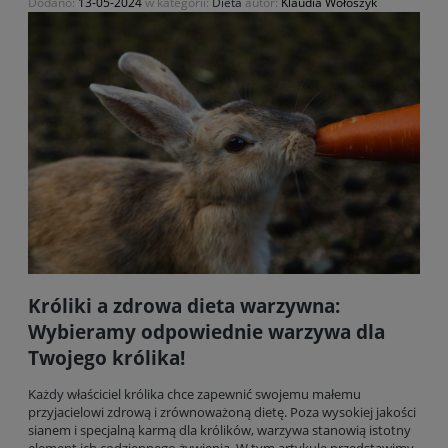
Dodano:
13-05-2024
w kategorii:
Dieta
autor:
Klaudia Wołoszyk
Króliki a zdrowa dieta warzywna:
Wybieramy odpowiednie warzywa dla
Twojego królika!
Każdy właściciel królika chce zapewnić swojemu małemu
przyjacielowi zdrową i zrównoważoną dietę. Poza wysokiej jakości
sianem i specjalną karmą dla królików, warzywa stanowią istotny