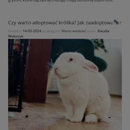
gryzoni, które najczęściej chorują i mają obniżoną odporność.
Czy warto adoptować królika? Jak zaadoptować królika
Dodano:
14-05-2024
w kategorii:
Warto wiedzieć
autor:
Klaudia
Wołoszyk