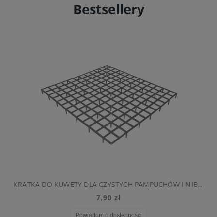
Bestsellery
H PAMPUCHÓW I NIE WYJADANIU PELLETU
SIANKO ŁĄKOWE 500G LUKSUSOWE TIVO
17,90 zł
Do koszyka