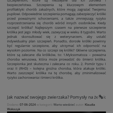
szczepieniom, które są niezbędne dla ich zdrowia i
bezpieczeństwa. Szczepienia są kluczowym elementem
profilaktyki chorób zakaźnych, które mogą zagrażać Twojemu
pupilowi. Odpowiednie szczepienia pomagają zabezpieczyć króliki
przed poważnymi schorzeniami, a także zmniejszają ryzyko
rozprzestrzeniania się chorób wśród innych osobników. Kiedy
szczepić królika? Najlepszym czasem na pierwsze szczepienie
królika jest jego młody wiek, zazwyczaj w wieku 8 tygodni. Warto
jednak skonsultować się z weterynarzem, aby ustalić
indywidualny plan szczepień. Ponadto, dorosłe króliki powinny
być regularnie szczepione, aby utrzymać ich odporność na
wysokim poziomie. Na co szczepi się króliki? Główne szczepienia,
które są zalecane dla królików, to: 1.Myksomatoza – poważna
choroba wirusowa, która może prowadzić do śmierci królika.
Szczepionka jest skuteczna i zalecana co roku. 2. Pomór typu I
oraz II (RHD) – kolejna groźna choroba, która atakuje króliki.
Warto zaszczepić królika na tę chorobę, aby zminimalizować
ryzyko zachorowania i śmierci królika.
Jak nazwać swojego zwierzaka? Pomysły na żeńskie 
Dodano:
07-06-2024
w kategorii:
Warto wiedzieć
autor:
Klaudia
Wołoszyk