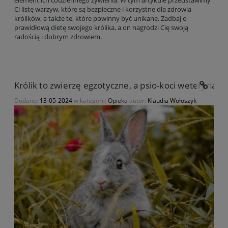
element ich codziennego żywienia. W tym artykule przedstawimy
Ci listę warzyw, które są bezpieczne i korzystne dla zdrowia
królików, a także te, które powinny być unikane. Zadbaj o
prawidłową dietę swojego królika, a on nagrodzi Cię swoją
radością i dobrym zdrowiem.
Królik to zwierzę egzotyczne, a psio-koci weterynarz
Dodano:
13-05-2024
w kategorii:
Opieka
autor:
Klaudia Wołoszyk