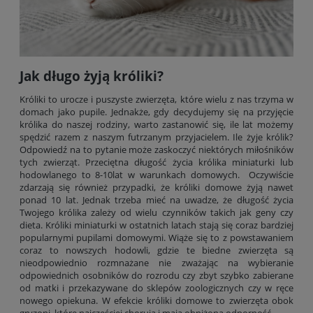
Jak długo żyją króliki?
Króliki to urocze i puszyste zwierzęta, które wielu z nas trzyma w
domach jako pupile. Jednakże, gdy decydujemy się na przyjęcie
królika do naszej rodziny, warto zastanowić się, ile lat możemy
spędzić razem z naszym futrzanym przyjacielem. Ile żyje królik?
Odpowiedź na to pytanie może zaskoczyć niektórych miłośników
tych zwierząt. Przeciętna długość życia królika miniaturki lub
hodowlanego to 8-10lat w warunkach domowych. Oczywiście
zdarzają się również przypadki, że króliki domowe żyją nawet
ponad 10 lat. Jednak trzeba mieć na uwadze, że długość życia
Twojego królika zależy od wielu czynników takich jak geny czy
dieta. Króliki miniaturki w ostatnich latach stają się coraz bardziej
popularnymi pupilami domowymi. Wiąże się to z powstawaniem
coraz to nowszych hodowli, gdzie te biedne zwierzęta są
nieodpowiednio rozmnażane nie zważając na wybieranie
odpowiednich osobników do rozrodu czy zbyt szybko zabierane
od matki i przekazywane do sklepów zoologicznych czy w ręce
nowego opiekuna. W efekcie króliki domowe to zwierzęta obok