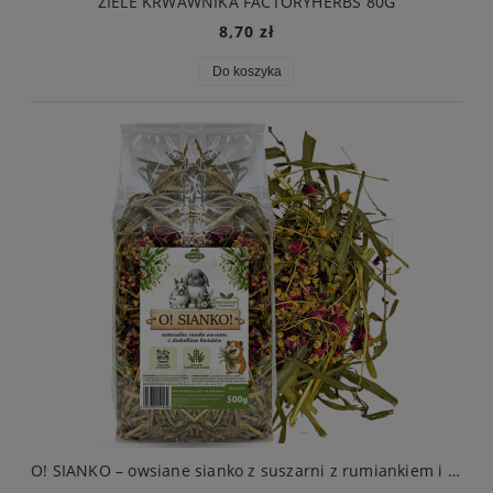
ZIELE KRWAWNIKA FACTORYHERBS 80G
8,70 zł
Do koszyka
O! SIANKO – owsiane sianko z suszarni z rumiankiem i różą 500g