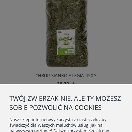
CHRUP SIANKO ALEGIA 450G
20,22 zł
Do koszyka
TWÓJ ZWIERZAK NIE, ALE TY MOŻESZ
O NAS
SOBIE POZWOLIĆ NA COOKIES
OBSŁUGA KLIENTA
Nasz sklep internetowy korzysta z ciasteczek, aby
świadczyć dla Waszych maluchów usługi jak na
najwyższym poziome! Dalsze korzystanie ze strony