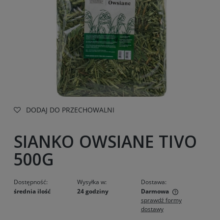
DODAJ DO PRZECHOWALNI
SIANKO OWSIANE TIVO
500G
Dostępność:
Wysyłka w:
Dostawa:
średnia ilość
24 godziny
Darmowa
sprawdź formy
Cena nie zawiera ewentualnych kosztów płatności
dostawy