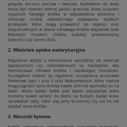
gałązek, korzeni, warzyw i owoców. Dodatkiem do diety
może być również dobrej jakości granulat, który uzupełni
organizm Twojego królika w odpowiednie witaminy i
minerały. Unikaj nadmiernego podawania słodkich
przekąsek, które mogą prowadzić do otyłości oraz
niepotrzebnych w diecie zdrowego królika wapienek, kolb
klejonych miodem, chleba, ludzkiej przetworzonej
żywności czy ziaren zbóż.
2. Właściwa opieka weterynaryjna
Regularne wizyty u weterynarza specjalisty od zwierząt
egzotycznych czy udomowionych są niezbędne, aby
monitorować zdrowie królika i zapobiegać chorobom.
Szczególnie istotne są regularne szczepienia przeciwko
Pomorowi typu I oraz II oraz Myksomatozie, które realnie
mogą zagrozić życiu królika nawet jeśli nie wychodzi on na
dwór. Warto badać bobki pod kątem pasożytów, które
możemy nawet wnieść do domu na butach, badać krew,
sprawdzać zęby, robić usg jamy brzusznej czy raz na rok
zbadać serce królika.
3. Warunki bytowe
Króliki potrzebują odpowiednich warunków bytowych.