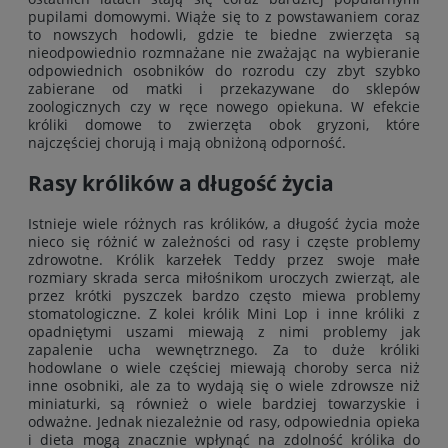
pupilami domowymi. Wiąże się to z powstawaniem coraz
to nowszych hodowli, gdzie te biedne zwierzęta są
nieodpowiednio rozmnażane nie zważając na wybieranie
odpowiednich osobników do rozrodu czy zbyt szybko
zabierane od matki i przekazywane do sklepów
zoologicznych czy w ręce nowego opiekuna. W efekcie
króliki domowe to zwierzęta obok gryzoni, które
najczęściej chorują i mają obniżoną odporność.
Rasy królików a długość życia
Istnieje wiele różnych ras królików, a długość życia może
nieco się różnić w zależności od rasy i częste problemy
zdrowotne. Królik karzełek Teddy przez swoje małe
rozmiary skrada serca miłośnikom uroczych zwierząt, ale
przez krótki pyszczek bardzo często miewa problemy
stomatologiczne. Z kolei królik Mini Lop i inne króliki z
opadniętymi uszami miewają z nimi problemy jak
zapalenie ucha wewnętrznego. Za to duże króliki
hodowlane o wiele częściej miewają choroby serca niż
inne osobniki, ale za to wydają się o wiele zdrowsze niż
miniaturki, są również o wiele bardziej towarzyskie i
odważne. Jednak niezależnie od rasy, odpowiednia opieka
i dieta mogą znacznie wpłynąć na zdolność królika do