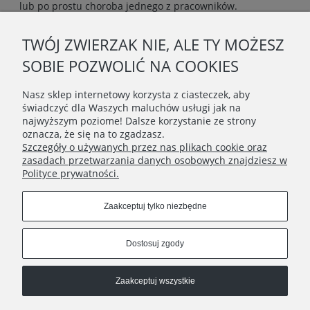
lub po prostu choroba jednego z pracowników.
TWÓJ ZWIERZAK NIE, ALE TY MOŻESZ
O NAS
SOBIE POZWOLIĆ NA COOKIES
OBSŁUGA KLIENTA
Nasz sklep internetowy korzysta z ciasteczek, aby
świadczyć dla Waszych maluchów usługi jak na
najwyższym poziome! Dalsze korzystanie ze strony
POMOC
oznacza, że się na to zgadzasz.
Szczegóły o używanych przez nas plikach cookie oraz
zasadach przetwarzania danych osobowych znajdziesz w
MOJE KONTO
Polityce prywatności.
Connect with us
Zaakceptuj tylko niezbędne
Dostosuj zgody
Copyrights © 2020 - BunnyMommy.pl
Zaakceptuj wszystkie
Na zawsze ponosisz odpowiedzialność za to, co oswoiłeś ♥ - ,,Mały
Książę" Antoine de Saint-Exupéry