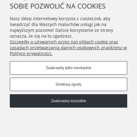
SOBIE POZWOLIĆ NA COOKIES
MOJE KONTO
Nasz sklep internetowy korzysta z ciasteczek, aby
świadczyć dla Waszych maluchów usługi jak na
Connect with us
najwyższym poziome! Dalsze korzystanie ze strony
oznacza, że się na to zgadzasz.
Szczegóły o używanych przez nas plikach cookie oraz
zasadach przetwarzania danych osobowych znajdziesz w
Copyrights © 2020 - BunnyMommy.pl
Polityce prywatności.
Na zawsze ponosisz odpowiedzialność za to, co oswoiłeś ♥ - ,,Mały
Zaakceptuj tylko niezbędne
Książę" Antoine de Saint-Exupéry
Pokaż pełną wersję strony
Dostosuj zgody
Sklep internetowy Shoper.pl
Zaakceptuj wszystkie