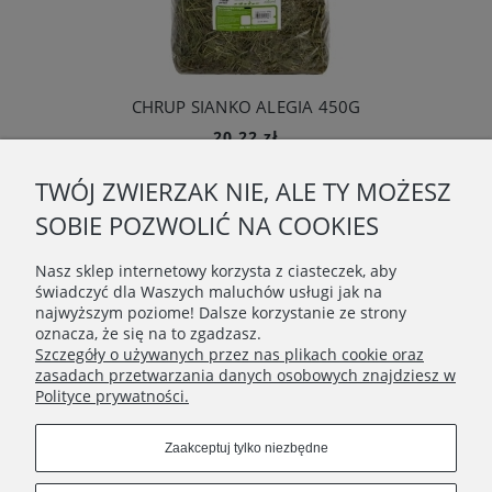
CHRUP SIANKO ALEGIA 450G
20,22 zł
Do koszyka
TWÓJ ZWIERZAK NIE, ALE TY MOŻESZ
O NAS
SOBIE POZWOLIĆ NA COOKIES
OBSŁUGA KLIENTA
Nasz sklep internetowy korzysta z ciasteczek, aby
świadczyć dla Waszych maluchów usługi jak na
najwyższym poziome! Dalsze korzystanie ze strony
POMOC
oznacza, że się na to zgadzasz.
Szczegóły o używanych przez nas plikach cookie oraz
zasadach przetwarzania danych osobowych znajdziesz w
MOJE KONTO
Polityce prywatności.
Connect with us
Zaakceptuj tylko niezbędne