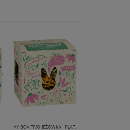
ETOWATA I BŁAWATEK
HAY BOX TIVO JEŻÓWKA I PŁATKI SŁONECZNIKA