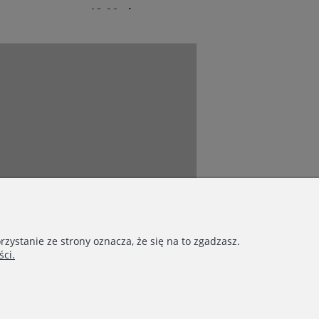
12,90 zł
12,90 zł
Do koszyka
Do koszyka
Connect with us
zystanie ze strony oznacza, że się na to zgadzasz.
ci.
yrights © 2020 - BunnyMommy.pl
 de Saint-Exupéry