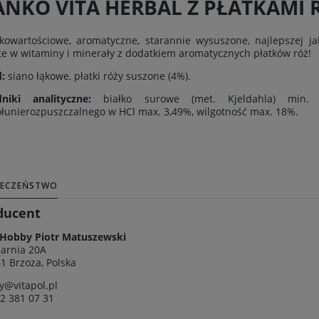
ANKO VITA HERBAL Z PŁATKAMI 
owartościowe, aromatyczne, starannie wysuszone, najlepszej jak
e w witaminy i minerały z dodatkiem aromatycznych płatków róż!
:
siano łąkowe, płatki róży suszone (4%).
dniki analityczne:
białko surowe (met. Kjeldahla) min.
łunierozpuszczalnego w HCl max. 3,49%, wilgotność max. 18%.
IECZEŃSTWO
ducent
 Hobby Piotr Matuszewski
larnia 20A
1 Brzoza, Polska
y@vitapol.pl
2 381 07 31