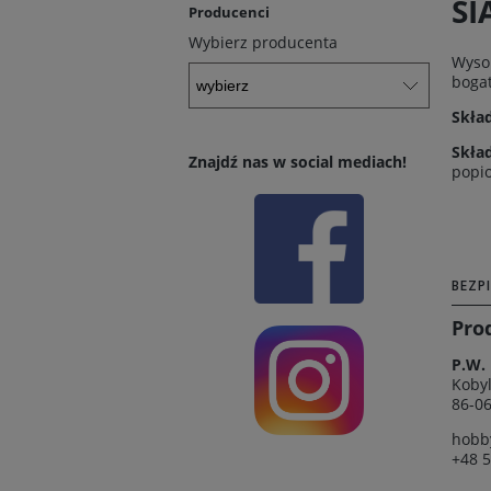
SI
Producenci
Wybierz producenta
Wysok
bogat
Skład
Skła
Znajdź nas w social mediach!
popio
BEZP
Pro
P.W.
Koby
86-06
hobb
+48 5