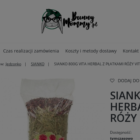
Czas realizacji zamówienia
Koszty i metody dostawy
Kontakt
 w:
Jedzonko
SIANKO
SIANKO 800G VITA HERBAL Z PŁATKAMI RÓŻY VI
DODAJ DO
SIANK
HERB
RÓŻY
Dostępność:
tymczasowo