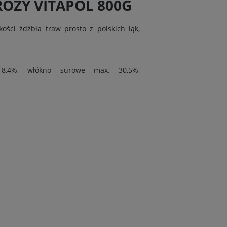
RÓŻY VITAPOL 800G
ości źdźbła traw prosto z polskich łąk,
 8,4%, włókno surowe max. 30,5%,