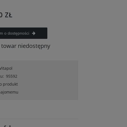
0 ZŁ
m o dostępności
towar niedostępny
Vitapol
u:
95592
 o produkt
znajomemu