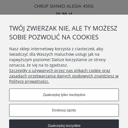
CHRUP SIANKO ALEGIA 450G
20,90 zł
Powiadom o dostępności
TWÓJ ZWIERZAK NIE, ALE TY MOŻESZ
O NAS
SOBIE POZWOLIĆ NA COOKIES
OBSŁUGA KLIENTA
Nasz sklep internetowy korzysta z ciasteczek, aby
świadczyć dla Waszych maluchów usługi jak na
najwyższym poziome! Dalsze korzystanie ze strony
POMOC
oznacza, że się na to zgadzasz.
Szczegóły o używanych przez nas plikach cookie oraz
zasadach przetwarzania danych osobowych znajdziesz w
MOJE KONTO
Polityce prywatności.
Connect with us
Zaakceptuj tylko niezbędne
Dostosuj zgody
Copyrights © 2020 - BunnyMommy.pl
Zaakceptuj wszystkie
Na zawsze ponosisz odpowiedzialność za to, co oswoiłeś ♥ - ,,Mały