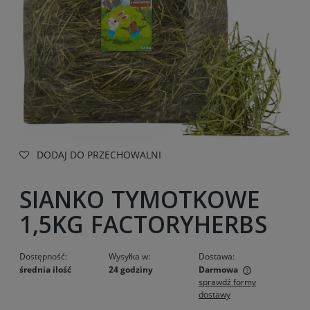
DODAJ DO PRZECHOWALNI
SIANKO TYMOTKOWE
1,5KG FACTORYHERBS
Dostępność:
Wysyłka w:
Dostawa:
średnia ilość
24 godziny
Darmowa
sprawdź formy
Cena nie zawiera ewentualnych kosztów płatności
dostawy