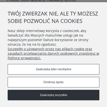
TWÓJ ZWIERZAK NIE, ALE TY MOŻESZ
O NAS
SOBIE POZWOLIĆ NA COOKIES
OBSŁUGA KLIENTA
Nasz sklep internetowy korzysta z ciasteczek, aby
świadczyć dla Waszych maluchów usługi jak na
najwyższym poziome! Dalsze korzystanie ze strony
POMOC
oznacza, że się na to zgadzasz.
Szczegóły o używanych przez nas plikach cookie oraz
zasadach przetwarzania danych osobowych znajdziesz w
MOJE KONTO
Polityce prywatności.
Connect with us
Zaakceptuj tylko niezbędne
Dostosuj zgody
Copyrights © 2020 - BunnyMommy.pl
Zaakceptuj wszystkie
Na zawsze ponosisz odpowiedzialność za to, co oswoiłeś ♥ - ,,Mały
Książę" Antoine de Saint-Exupéry