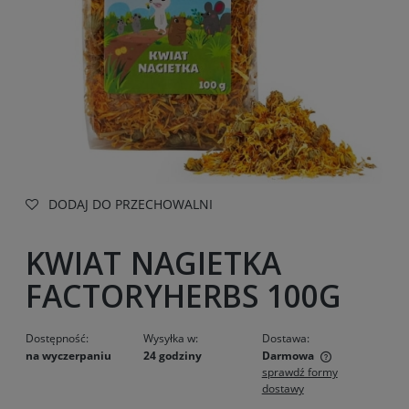
DODAJ DO PRZECHOWALNI
KWIAT NAGIETKA
FACTORYHERBS 100G
Dostępność:
Wysyłka w:
Dostawa:
na wyczerpaniu
24 godziny
Darmowa
sprawdź formy
Cena nie zawiera ewentualnych kosztów płatności
dostawy