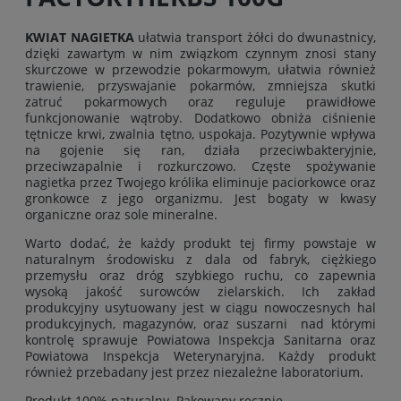
KWIAT NAGIETKA
ułatwia transport żółci do dwunastnicy,
dzięki zawartym w nim związkom czynnym znosi stany
skurczowe w przewodzie pokarmowym, ułatwia również
trawienie, przyswajanie pokarmów, zmniejsza skutki
zatruć pokarmowych oraz reguluje prawidłowe
funkcjonowanie wątroby. Dodatkowo obniża ciśnienie
tętnicze krwi, zwalnia tętno, uspokaja. Pozytywnie wpływa
na gojenie się ran, działa przeciwbakteryjnie,
przeciwzapalnie i rozkurczowo. Częste spożywanie
nagietka przez Twojego królika eliminuje paciorkowce oraz
gronkowce z jego organizmu. Jest bogaty w kwasy
organiczne oraz sole mineralne.
Warto dodać, że każdy produkt tej firmy powstaje w
naturalnym środowisku z dala od fabryk, ciężkiego
przemysłu oraz dróg szybkiego ruchu, co zapewnia
wysoką jakość surowców zielarskich. Ich zakład
produkcyjny usytuowany jest w ciągu nowoczesnych hal
produkcyjnych, magazynów, oraz suszarni nad którymi
kontrolę sprawuje Powiatowa Inspekcja Sanitarna oraz
Powiatowa Inspekcja Weterynaryjna. Każdy produkt
również przebadany jest przez niezależne laboratorium.
Produkt 100% naturalny. Pakowany ręcznie.