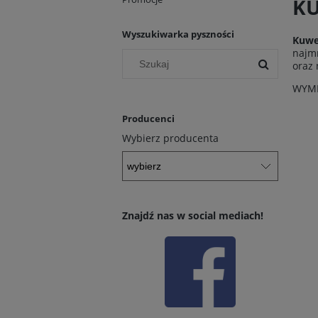
KU
Wyszukiwarka pyszności
Kuwe
najmn
oraz 
WYMI
Producenci
Wybierz producenta
Znajdź nas w social mediach!