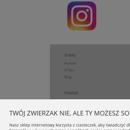
O NAS
Kontakt
O Nas
Blog
POMOC
Metody płatności
Pytania i odpowiedzi
TWÓJ ZWIERZAK NIE, ALE TY MOŻESZ S
Regulamin
Polityka prywatności
Nasz sklep internetowy korzysta z ciasteczek, aby świadczyć 
Regulamin programu lojalnościowego