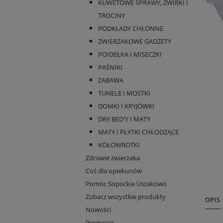
KUWETOWE SPRAWY, ŻWIRKI I
TROCINY
PODKŁADY CHŁONNE
ZWIERZAKOWE GADŻETY
POIDEŁKA I MISECZKI
PAŚNIKI
ZABAWA
TUNELE I MOSTKI
DOMKI I KRYJÓWKI
DRY BED'Y I MATY
MATY I PŁYTKI CHŁODZĄCE
KOŁOWROTKI
Zdrowie zwierzaka
Coś dla opiekunów
Pomoc Sopockie Uszakowo
Zobacz wszystkie produkty
OPIS
Nowości
Promocje