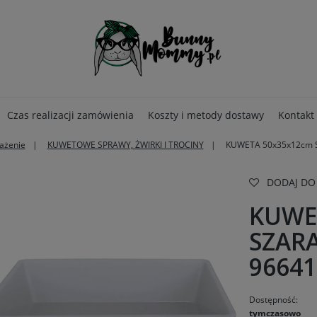
Czas realizacji zamówienia
Koszty i metody dostawy
Kontakt
sażenie
KUWETOWE SPRAWY, ŻWIRKI I TROCINY
KUWETA 50x35x12cm 
DODAJ DO
KUWE
SZAR
96641
Dostępność:
tymczasowo