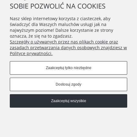
SOBIE POZWOLIĆ NA COOKIES
MOJE KONTO
Nasz sklep internetowy korzysta z ciasteczek, aby
świadczyć dla Waszych maluchów usługi jak na
Connect with us
najwyższym poziome! Dalsze korzystanie ze strony
oznacza, że się na to zgadzasz.
Szczegóły o używanych przez nas plikach cookie oraz
zasadach przetwarzania danych osobowych znajdziesz w
Copyrights © 2020 - BunnyMommy.pl
Polityce prywatności.
Na zawsze ponosisz odpowiedzialność za to, co oswoiłeś ♥ - ,,Mały
Zaakceptuj tylko niezbędne
Książę" Antoine de Saint-Exupéry
Pokaż pełną wersję strony
Dostosuj zgody
Sklep internetowy Shoper.pl
Zaakceptuj wszystkie