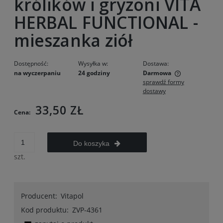
królików i gryzoni VITA
HERBAL FUNCTIONAL -
mieszanka ziół
Dostępność:
Wysyłka w:
Dostawa:
na wyczerpaniu
24 godziny
Darmowa
sprawdź formy
Cena nie zawiera ewentualnych kosztów płatności
dostawy
33,50 ZŁ
Cena:
Do koszyka
szt.
Producent:
Vitapol
Kod produktu:
ZVP-4361