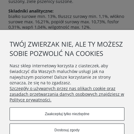
suszony, ziele pszenicy suszone.
Składniki analityczne:
białko surowe min. 13%, tłuszcz surowy min. 1,1%, włókno
surowe max. 16,21%, popiół surowy max. 10,73%, fosfor
0,31%, wapń 1,04%, wilgotność max. 12%.
TWÓJ ZWIERZAK NIE, ALE TY MOŻESZ
O NAS
SOBIE POZWOLIĆ NA COOKIES
OBSŁUGA KLIENTA
Nasz sklep internetowy korzysta z ciasteczek, aby
świadczyć dla Waszych maluchów usługi jak na
najwyższym poziome! Dalsze korzystanie ze strony
POMOC
oznacza, że się na to zgadzasz.
Szczegóły o używanych przez nas plikach cookie oraz
zasadach przetwarzania danych osobowych znajdziesz w
MOJE KONTO
Polityce prywatności.
Connect with us
Zaakceptuj tylko niezbędne
Dostosuj zgody
Copyrights © 2020 - BunnyMommy.pl