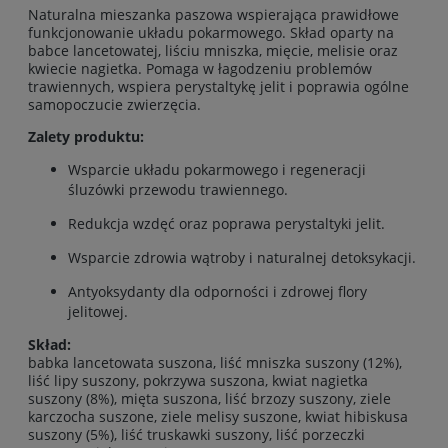
Naturalna mieszanka paszowa wspierająca prawidłowe
funkcjonowanie układu pokarmowego. Skład oparty na
babce lancetowatej, liściu mniszka, mięcie, melisie oraz
kwiecie nagietka. Pomaga w łagodzeniu problemów
trawiennych, wspiera perystaltykę jelit i poprawia ogólne
samopoczucie zwierzęcia.
Zalety produktu:
Wsparcie układu pokarmowego i regeneracji
śluzówki przewodu trawiennego.
Redukcja wzdęć oraz poprawa perystaltyki jelit.
Wsparcie zdrowia wątroby i naturalnej detoksykacji.
Antyoksydanty dla odporności i zdrowej flory
jelitowej.
Skład:
babka lancetowata suszona, liść mniszka suszony (12%),
liść lipy suszony, pokrzywa suszona, kwiat nagietka
suszony (8%), mięta suszona, liść brzozy suszony, ziele
karczocha suszone, ziele melisy suszone, kwiat hibiskusa
suszony (5%), liść truskawki suszony, liść porzeczki