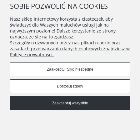
SOBIE POZWOLIĆ NA COOKIES
MOJE KONTO
Nasz sklep internetowy korzysta z ciasteczek, aby
świadczyć dla Waszych maluchów usługi jak na
Connect with us
najwyższym poziome! Dalsze korzystanie ze strony
oznacza, że się na to zgadzasz.
Szczegóły o używanych przez nas plikach cookie oraz
zasadach przetwarzania danych osobowych znajdziesz w
Copyrights © 2020 - BunnyMommy.pl
Polityce prywatności.
Na zawsze ponosisz odpowiedzialność za to, co oswoiłeś ♥ - ,,Mały
Zaakceptuj tylko niezbędne
Książę" Antoine de Saint-Exupéry
Pokaż pełną wersję strony
Dostosuj zgody
Sklep internetowy Shoper.pl
Zaakceptuj wszystkie